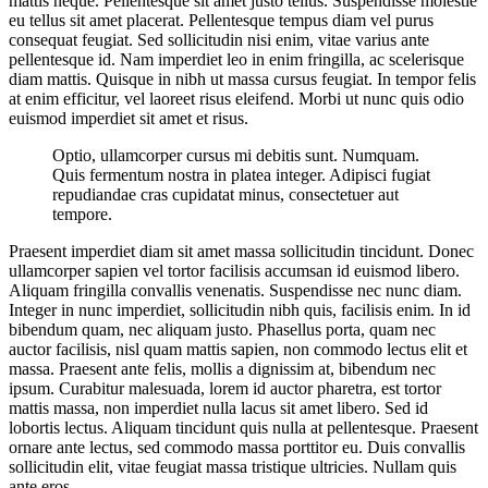
mattis neque. Pellentesque sit amet justo tellus. Suspendisse molestie
eu tellus sit amet placerat. Pellentesque tempus diam vel purus
consequat feugiat. Sed sollicitudin nisi enim, vitae varius ante
pellentesque id. Nam imperdiet leo in enim fringilla, ac scelerisque
diam mattis. Quisque in nibh ut massa cursus feugiat. In tempor felis
at enim efficitur, vel laoreet risus eleifend. Morbi ut nunc quis odio
euismod imperdiet sit amet et risus.
Optio, ullamcorper cursus mi debitis sunt. Numquam.
Quis fermentum nostra in platea integer. Adipisci fugiat
repudiandae cras cupidatat minus, consectetuer aut
tempore.
Praesent imperdiet diam sit amet massa sollicitudin tincidunt. Donec
ullamcorper sapien vel tortor facilisis accumsan id euismod libero.
Aliquam fringilla convallis venenatis. Suspendisse nec nunc diam.
Integer in nunc imperdiet, sollicitudin nibh quis, facilisis enim. In id
bibendum quam, nec aliquam justo. Phasellus porta, quam nec
auctor facilisis, nisl quam mattis sapien, non commodo lectus elit et
massa. Praesent ante felis, mollis a dignissim at, bibendum nec
ipsum. Curabitur malesuada, lorem id auctor pharetra, est tortor
mattis massa, non imperdiet nulla lacus sit amet libero. Sed id
lobortis lectus. Aliquam tincidunt quis nulla at pellentesque. Praesent
ornare ante lectus, sed commodo massa porttitor eu. Duis convallis
sollicitudin elit, vitae feugiat massa tristique ultricies. Nullam quis
ante eros.