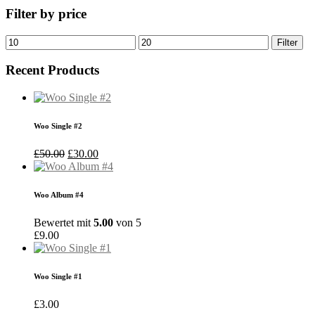
Filter by price
Min.
Max.
Filter
Preis
Preis
Recent Products
Woo Single #2
Ursprünglicher
Aktueller
£
50.00
£
30.00
Preis
Preis
war:
ist:
£50.00
£30.00.
Woo Album #4
Bewertet mit
5.00
von 5
£
9.00
Woo Single #1
£
3.00