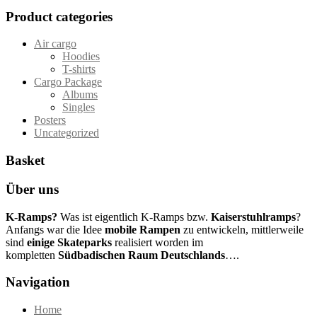
Product categories
Air cargo
Hoodies
T-shirts
Cargo Package
Albums
Singles
Posters
Uncategorized
Basket
Über uns
K-Ramps?
Was ist eigentlich K-Ramps bzw.
Kaiserstuhlramps
?
Anfangs war die Idee
mobile Rampen
zu entwickeln, mittlerweile
sind
einige Skateparks
realisiert worden im
kompletten
Südbadischen Raum Deutschlands
….
Navigation
Home