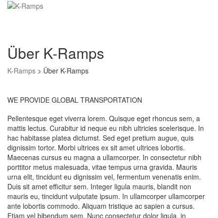
Über K-Ramps
K-Ramps
>
Über K-Ramps
WE PROVIDE GLOBAL TRANSPORTATION
Pellentesque eget viverra lorem. Quisque eget rhoncus sem, a
mattis lectus. Curabitur id neque eu nibh ultricies scelerisque. In
hac habitasse platea dictumst. Sed eget pretium augue, quis
dignissim tortor. Morbi ultrices ex sit amet ultrices lobortis.
Maecenas cursus eu magna a ullamcorper. In consectetur nibh
porttitor metus malesuada, vitae tempus urna gravida. Mauris
urna elit, tincidunt eu dignissim vel, fermentum venenatis enim.
Duis sit amet efficitur sem. Integer ligula mauris, blandit non
mauris eu, tincidunt vulputate ipsum. In ullamcorper ullamcorper
ante lobortis commodo. Aliquam tristique ac sapien a cursus.
Etiam vel bibendum sem. Nunc consectetur dolor ligula, in